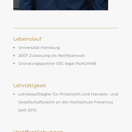
Lebenslauf
Universität Hamburg
2007 Zulassung als Rechtsanwalt
Gründungspartner SSC legal PartGmbB
Lehrtätigkeit
Lehrbeauftragter für Privatrecht und Handels- und
Gesellschaftsrecht an der Hochschule Fresenius
(seit 2011)
Veröffentlichungen